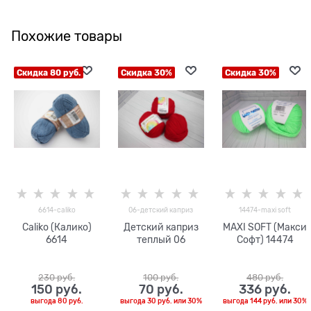
Похожие товары
Скидка 80 руб.
Скидка 30%
Скидка 30%
6614-caliko
06-детский каприз
14474-maxi soft
Caliko (Калико)
Детский каприз
MAXI SOFT (Макси
6614
теплый 06
Софт) 14474
230
 руб.
100
 руб.
480
 руб.
150
 руб.
70
 руб.
336
 руб.
выгода
80 руб.
выгода
30 руб.
или
30%
выгода
144 руб.
или
30%