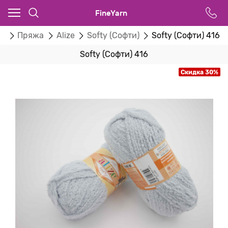
FineYarn
ог
Пряжа
Alize
Softy (Софти)
Softy (Софти) 416
Softy (Софти) 416
Скидка 30%