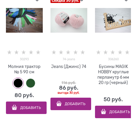
Скидка 30 руб.
30293
74-jeans
306260
Молния трактор
Jeans (Джинс) 74
Бусины MAGIK
№ 5 90 см
HOBBY круглые
перламутр 6 мм
20 гр (черный)
116
 руб.
86
 руб.
выгода
30 руб.
80
 руб.
50
 руб.
ДОБАВИТЬ
ДОБАВИТЬ
ДОБАВИТЬ