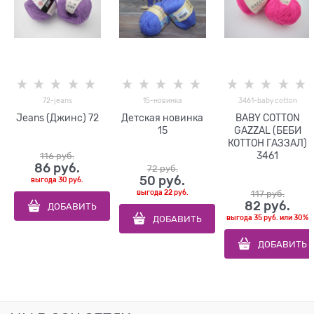
72-jeans
15-новинка
3461-baby cotton
Jeans (Джинс) 72
Детская новинка
BABY COTTON
15
GAZZAL (БЕБИ
КОТТОН ГАЗЗАЛ)
3461
116
 руб.
86
 руб.
72
 руб.
50
 руб.
выгода
30 руб.
выгода
22 руб.
117
 руб.
82
 руб.
ДОБАВИТЬ
ДОБАВИТЬ
выгода
35 руб.
или
30%
ДОБАВИТЬ