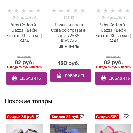
3414-gazzalbcxl
306163
3441-gazzalbcxl
Baby Cotton XL
Брошь металл
Baby Cotton XL
Gazzal (Беби
Сова со стразами
Gazzal (Беби
Коттон XL Газзал)
арт. 72985
Коттон XL Газзал)
3414
18х27мм
3441
цв.никель
117
 руб.
117
 руб.
82
 руб.
82
 руб.
130
 руб.
выгода
35 руб.
или
30%
выгода
35 руб.
или
30%
ДОБАВИТЬ
ДОБАВИТЬ
ДОБАВИТЬ
Похожие товары
Скидка 30 руб.
Скидка 22 руб.
Скидка 30%