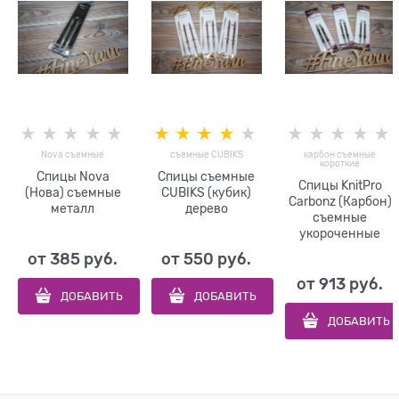
Nova съемные
съемные CUBIKS
карбон съемные
короткие
Спицы Nova
Спицы съемные
Спицы KnitPro
(Нова) съемные
CUBIKS (кубик)
Carbonz (Карбон)
металл
дерево
съемные
укороченные
от
385
 руб.
от
550
 руб.
от
913
 руб.
ДОБАВИТЬ
ДОБАВИТЬ
ДОБАВИТЬ