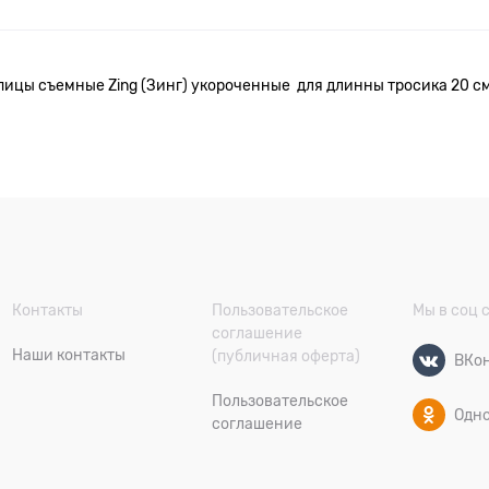
пицы съемные Zing (Зинг) укороченные для длинны тросика 20 см
Контакты
Пользовательское
Мы в соц 
соглашение
Наши контакты
(публичная оферта)
ВКон
Пользовательское
Одн
соглашение