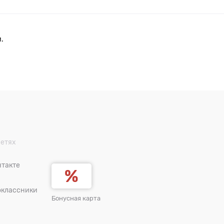
.
сетях
такте
оклассники
Бонусная карта