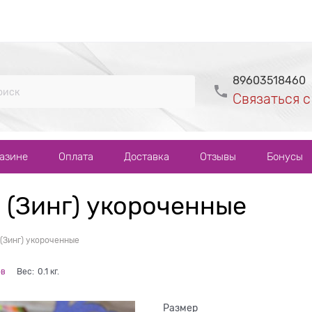
89603518460
Связаться с
газине
Оплата
Доставка
Отзывы
Бонусы
 (Зинг) укороченные
(Зинг) укороченные
ов
Вес:
0.1
кг.
Размер