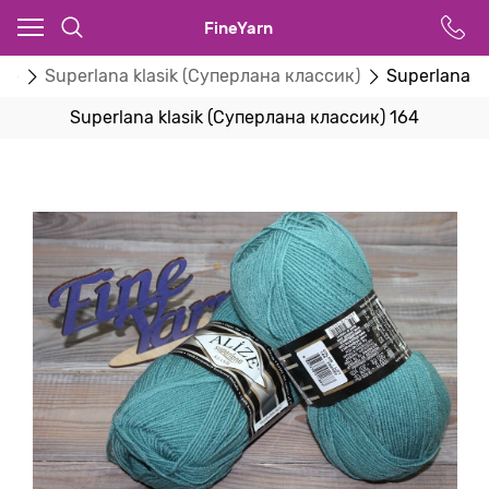
FineYarn
ize
Superlana klasik (Суперлана классик)
Superlana k
Superlana klasik (Суперлана классик) 164