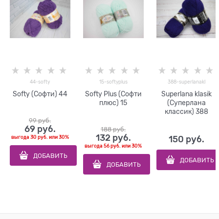
44-softy
15-softyplus
388-superlanakl
Softy (Софти) 44
Softy Plus (Софти
Superlana klasik
плюс) 15
(Суперлана
классик) 388
99
 руб.
69
 руб.
188
 руб.
132
 руб.
выгода
30 руб.
или
30%
150
 руб.
выгода
56 руб.
или
30%
ДОБАВИТЬ
ДОБАВИТЬ
ДОБАВИТЬ