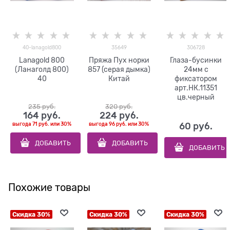
40-lanagold800
35649
306728
Lanagold 800
Пряжа Пух норки
Глаза-бусинки
(Ланаголд 800)
857 (серая дымка)
24мм с
40
Китай
фиксатором
арт.НК.11351
цв.черный
235
 руб.
320
 руб.
164
 руб.
224
 руб.
выгода
71 руб.
или
30%
выгода
96 руб.
или
30%
60
 руб.
ДОБАВИТЬ
ДОБАВИТЬ
ДОБАВИТЬ
Похожие товары
Скидка 30%
Скидка 30%
Скидка 30%