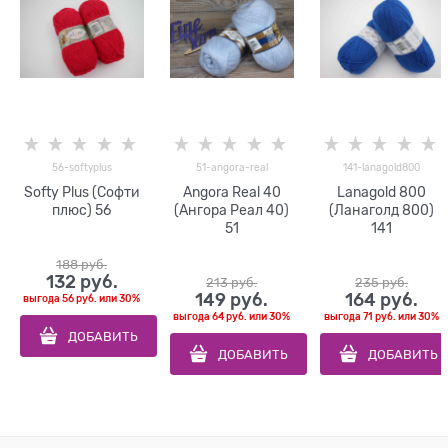
56-softyplus
51-angora-real
141-lanagold800
Softy Plus (Софти
Angora Real 40
Lanagold 800
плюс) 56
(Ангора Реал 40)
(Ланаголд 800)
51
141
188
 руб.
132
 руб.
213
 руб.
235
 руб.
149
 руб.
164
 руб.
выгода
56 руб.
или
30%
выгода
64 руб.
или
30%
выгода
71 руб.
или
30%
ДОБАВИТЬ
ДОБАВИТЬ
ДОБАВИТЬ