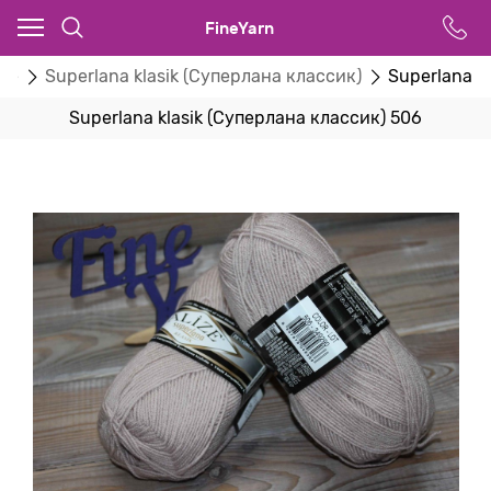
FineYarn
ize
Superlana klasik (Суперлана классик)
Superlana k
Superlana klasik (Суперлана классик) 506