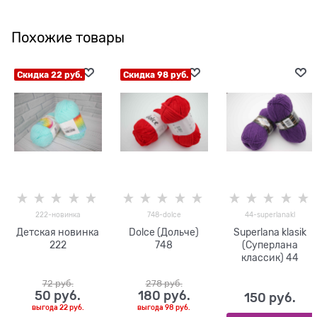
Похожие товары
Скидка 22 руб.
Скидка 98 руб.
222-новинка
748-dolce
44-superlanakl
Детская новинка
Dolce (Дольче)
Superlana klasik
222
748
(Суперлана
классик) 44
72
 руб.
278
 руб.
50
 руб.
180
 руб.
150
 руб.
выгода
22 руб.
выгода
98 руб.