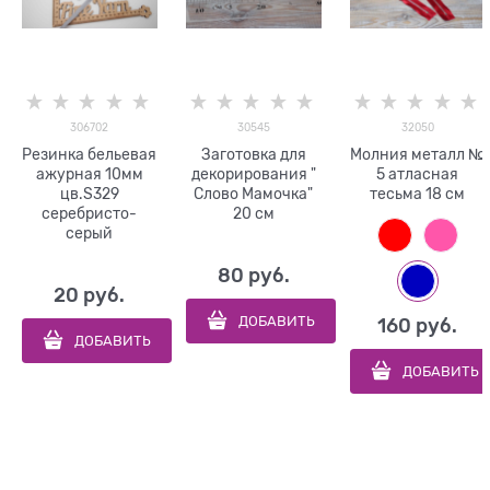
306702
30545
32050
Резинка бельевая
Заготовка для
Молния металл №
ажурная 10мм
декорирования "
5 атласная
цв.S329
Слово Мамочка"
тесьма 18 см
серебристо-
20 см
серый
80
 руб.
20
 руб.
ДОБАВИТЬ
160
 руб.
ДОБАВИТЬ
ДОБАВИТЬ