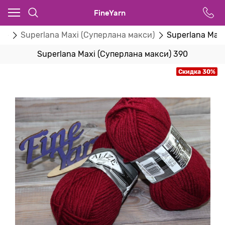
FineYarn
ize
Superlana Maxi (Суперлана макси)
Superlana Max
Superlana Maxi (Суперлана макси) 390
Скидка 30%