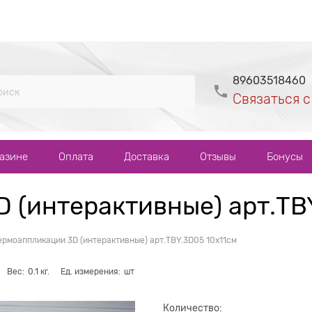
89603518460
Связаться с
газине
Оплата
Доставка
Отзывы
Бонусы
 (интерактивные) арт.TB
ермоаппликации 3D (интерактивные) арт.TBY.3D05 10х11см
Вес:
0.1
кг.
Ед. измерения:
шт
Количество: