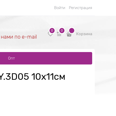
Войти
Регистрация
0
0
Корзина
 нами по e-mail
Опт
Y.3D05 10х11см