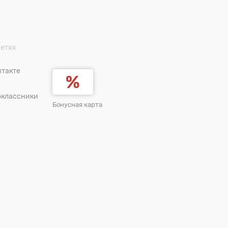
сетях
такте
оклассники
Бонусная карта