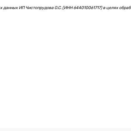
 данных ИП Чистопрудова О.С. (ИНН 644010061717) в целях обрабо