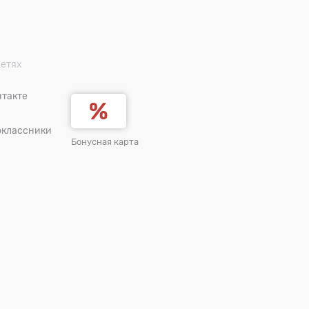
сетях
такте
оклассники
Бонусная карта