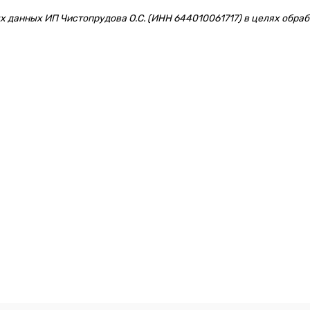
 данных ИП Чистопрудова О.С. (ИНН 644010061717) в целях обрабо