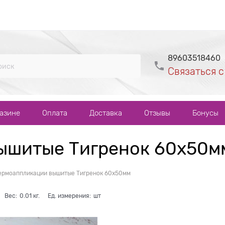
89603518460
Связаться с
газине
Оплата
Доставка
Отзывы
Бонусы
ышитые Тигренок 60х50м
ермоаппликации вышитые Тигренок 60х50мм
Вес:
0.01
кг.
Ед. измерения:
шт