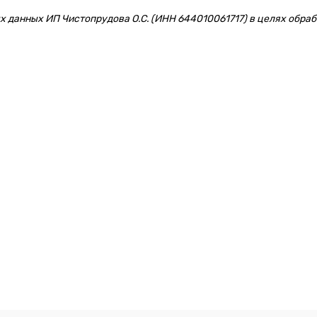
 данных ИП Чистопрудова О.С. (ИНН 644010061717) в целях обрабо