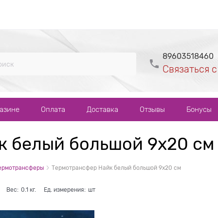
89603518460
Связаться с
газине
Оплата
Доставка
Отзывы
Бонусы
к белый большой 9х20 см
ермотрансферы
Термотрансфер Найк белый большой 9х20 см
Вес:
0.1
кг.
Ед. измерения:
шт