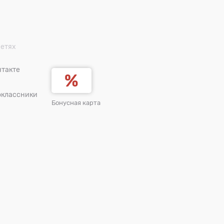
сетях
такте
оклассники
Бонусная карта