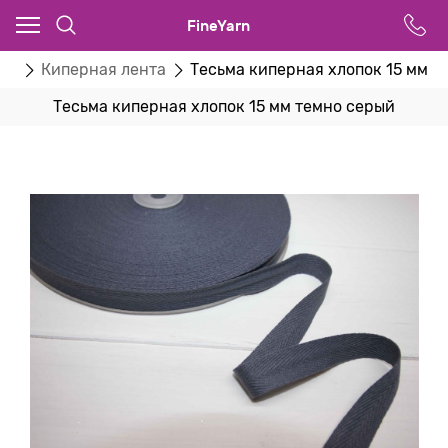
FineYarn
ты
Киперная лента
Тесьма киперная хлопок 15 мм т
Тесьма киперная хлопок 15 мм темно серый