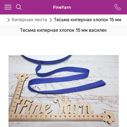
FineYarn
ты
Киперная лента
Тесьма киперная хлопок 15 мм в
Тесьма киперная хлопок 15 мм василек