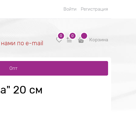
Войти
Регистрация
0
0
Корзина
 нами по e-mail
Опт
а" 20 см