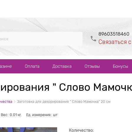
89603518460
Связаться с
газине
Оплата
Доставка
Отзывы
Бонусы
рирования " Слово Мамочк
рчества
Заготовка для декорирования " Слово Мамочка" 20 см
Вес:
0.01
кг.
Ед. измерения:
шт
Количество: