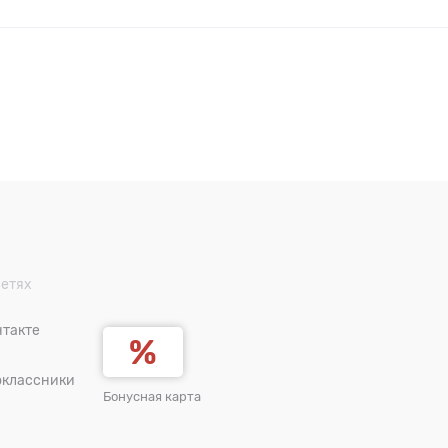
сетях
такте
оклассники
Бонусная карта