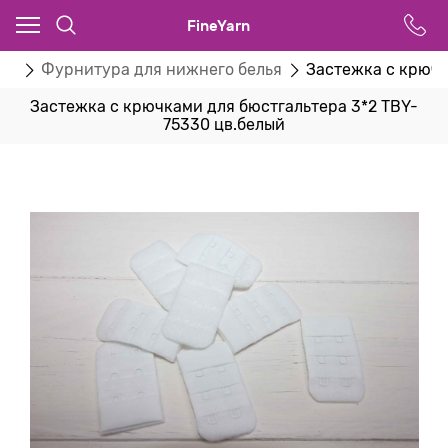
FineYarn
ва
Фурнитура для нижнего белья
Застежка с крючк
Застежка с крючками для бюстгальтера 3*2 TBY-
75330 цв.белый